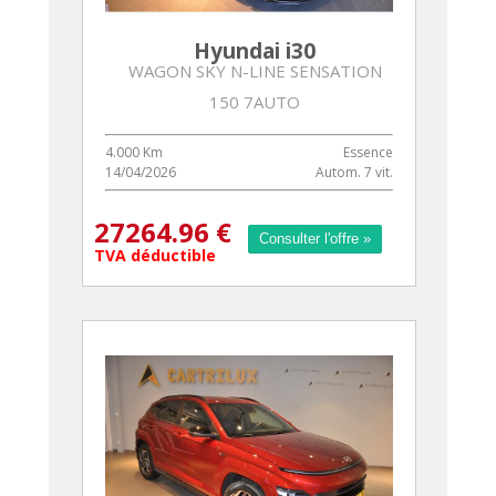
Hyundai i30
WAGON SKY N-LINE SENSATION
150 7AUTO
4.000 Km
Essence
14/04/2026
Autom. 7 vit.
27264.96 €
Consulter l'offre »
Consulter l'offre »
TVA déductible