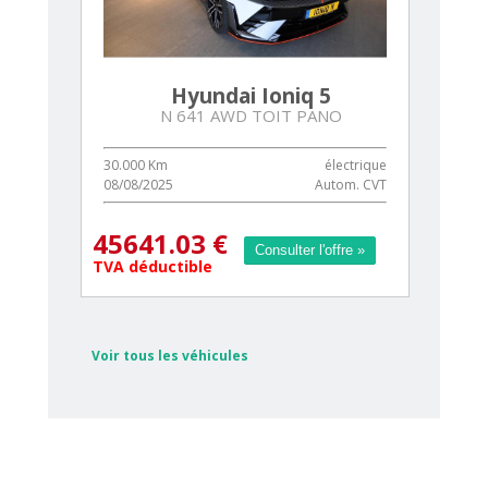
Hyundai Ioniq 5
N 641 AWD TOIT PANO
30.000 Km
électrique
08/08/2025
Autom. CVT
45641.03 €
Consulter l'offre »
Consulter l'offre »
TVA déductible
Voir tous les véhicules