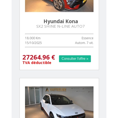
Hyundai Kona
SX2 SHINE N-LINE AUTO7
18.000 Km
Essence
15/10/2025
Autom. 7 vit.
27264.96 €
Consulter l'offre »
Consulter l'offre »
TVA déductible